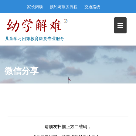
Skip
家长阅读
预约与服务流程
交通路线
to
content
儿童学习困难教育康复专业服务
微信分享
请朋友扫描上方二维码，