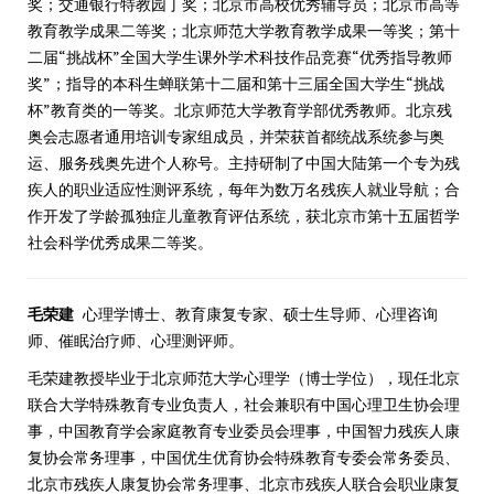
奖；交通银行特教园丁奖；北京市高校优秀辅导员；北京市高等
教育教学成果二等奖；北京师范大学教育教学成果一等奖；第十
二届“挑战杯”全国大学生课外学术科技作品竞赛“优秀指导教师
奖”；指导的本科生蝉联第十二届和第十三届全国大学生“挑战
杯”教育类的一等奖。北京师范大学教育学部优秀教师。北京残
奥会志愿者通用培训专家组成员，并荣获首都统战系统参与奥
运、服务残奥先进个人称号。主持研制了中国大陆第一个专为残
疾人的职业适应性测评系统，每年为数万名残疾人就业导航；合
作开发了学龄孤独症儿童教育评估系统，获北京市第十五届哲学
社会科学优秀成果二等奖。
毛荣建
心理学博士、教育康复专家、硕士生导师、心理咨询
师、催眠治疗师、心理测评师。
毛荣建教授毕业于北京师范大学心理学（博士学位），现任北京
联合大学特殊教育专业负责人，社会兼职有中国心理卫生协会理
事，中国教育学会家庭教育专业委员会理事，中国智力残疾人康
复协会常务理事，中国优生优育协会特殊教育专委会常务委员、
北京市残疾人康复协会常务理事、北京市残疾人联合会职业康复